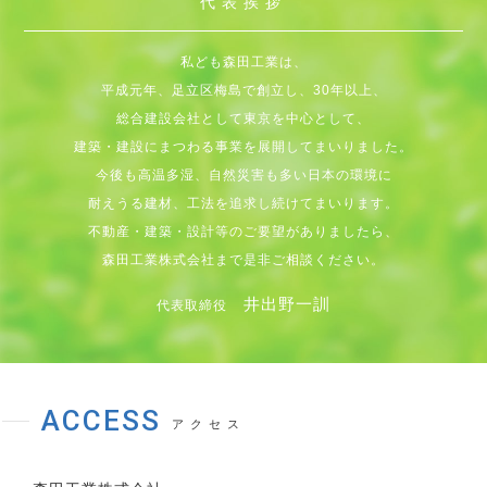
代表挨拶
私ども森田工業は、
平成元年、足立区梅島で創立し、30年以上、
総合建設会社として東京を中心として、
建築・建設にまつわる事業を展開してまいりました。
今後も高温多湿、自然災害も多い日本の環境に
耐えうる建材、工法を追求し続けてまいります。
不動産・建築・設計等のご要望がありましたら、
森田工業株式会社まで是非ご相談ください。
井出野一訓
代表取締役
ACCESS
アクセス